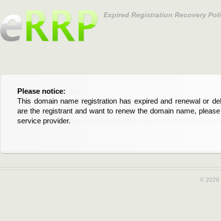
Expired Registration Recovery Pol
Please notice:
Bitte beachten Sie:
This domain name registration has expired and renewal or dele
Diese Domainregistrierung ist abgelaufen und die Verläng
are the registrant and want to renew the domain name, please 
Domain stehen an. Wenn Sie der Registrant sind und di
service provider.
verlängern möchten, kontaktieren Sie bitte Ihren Service-Provid
© 2026